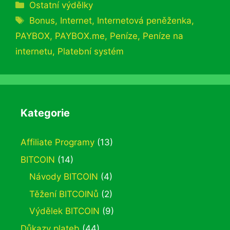
Rubriky
Ostatní výdělky
Štítky
Bonus
,
Internet
,
Internetová peněženka
,
PAYBOX
,
PAYBOX.me
,
Peníze
,
Peníze na
internetu
,
Platební systém
Kategorie
Affiliate Programy
(13)
BITCOIN
(14)
Návody BITCOIN
(4)
Těžení BITCOINů
(2)
Výdělek BITCOIN
(9)
Důkazy plateb
(44)