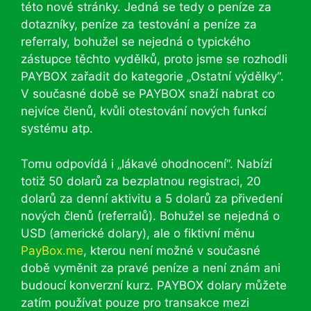
této nové stránky. Jedná se tedy o peníze za
dotazníky, peníze za testování a peníze za
referraly, bohužel se nejedná o typického
zástupce těchto vydělků, proto jsme se rozhodli
PAYBOX zařadit do kategorie „Ostatní výdělky“.
V současné době se PAYBOX snaží nabrat co
nejvíce členů, kvůli otestování nových funkcí
systému atp.
Tomu odpovídá i „lákavé ohodnocení“. Nabízí
totiž 50 dolarů za bezplatnou registraci, 20
dolarů za denní aktivitu a 5 dolarů za přivedení
nových členů (referralů). Bohužel se nejedná o
USD (americké dolary), ale o fiktivní měnu
PayBox.me
, kterou není možné v současné
době vyměnit za pravé peníze a není znám ani
budoucí konverzní kurz. PAYBOX dolary můžete
zatím používat pouze pro transakce mezi