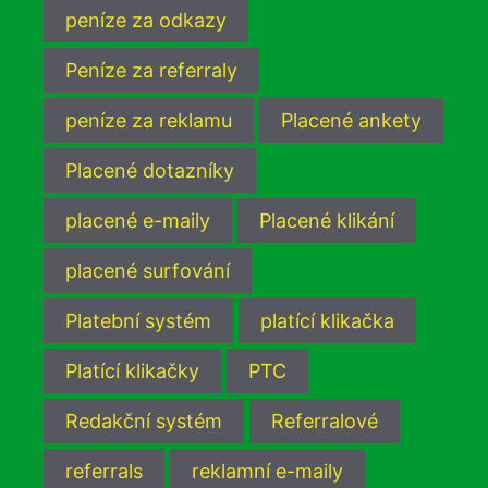
peníze za odkazy
Peníze za referraly
peníze za reklamu
Placené ankety
Placené dotazníky
placené e-maily
Placené klikání
placené surfování
Platební systém
platící klikačka
Platící klikačky
PTC
Redakční systém
Referralové
referrals
reklamní e-maily