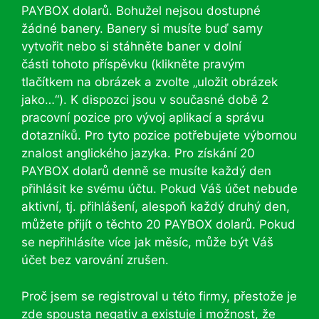
PAYBOX dolarů. Bohužel nejsou dostupné
žádné banery. Banery si musíte buď samy
vytvořit nebo si stáhněte baner v dolní
části tohoto příspěvku (klikněte pravým
tlačítkem na obrázek a zvolte „uložit obrázek
jako…“). K dispozci jsou v současné době 2
pracovní pozice pro vývoj aplikací a správu
dotazníků. Pro tyto pozice potřebujete výbornou
znalost anglického jazyka. Pro získání 20
PAYBOX dolarů denně se musíte každý den
přihlásit ke svému účtu. Pokud Váš účet nebude
aktivní, tj. přihlášení, alespoň každý druhý den,
můžete přijít o těchto 20 PAYBOX dolarů. Pokud
se nepřihlásíte více jak měsíc, může být Váš
účet bez varování zrušen.
Proč jsem se registroval u této firmy, přestože je
zde spousta negativ a existuje i možnost, že