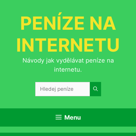
Přeskočit
na
PENÍZE NA
obsah
INTERNETU
Návody jak vydělávat peníze na
internetu.
Hledat:
Menu