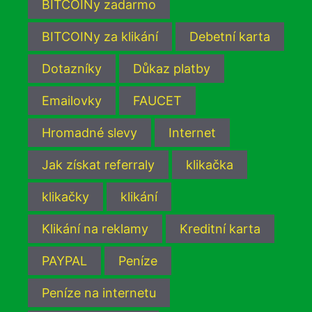
BITCOINy zadarmo
BITCOINy za klikání
Debetní karta
Dotazníky
Důkaz platby
Emailovky
FAUCET
Hromadné slevy
Internet
Jak získat referraly
klikačka
klikačky
klikání
Klikání na reklamy
Kreditní karta
PAYPAL
Peníze
Peníze na internetu