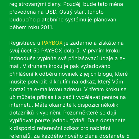
registrovanými členy. Později bude tato měna
převedena na USD. Ostrý start tohoto
budoucího platebního systému je plánován
během roku 2011.
Registrace u
PAYBOX
je zadarmo a získáte na
svůj účet 50 PAYBOX dolarů. V prvním kroku
jednoduše vyplníte své přihlašovací údaje a e-
mail. V druhém kroku je pak vyžadováno
přihlášení k odběru novinek z jejich blogu, které
musíte potvrdit kliknutím na odkaz, který Vám
dorazí na e-mailovou adresu. V třetím kroku se
už můžete přihlásit a začít vydělávat peníze na
internetu. Máte okamžitě k dispozici několik
dotazníků k vyplnění. Pozor některé se dají
vyplňovat pouze jednou týdně. Dále dostanete
k dispozici referenční odkaz pro nabírání
referralů. Za každého nového člena dostanete 5