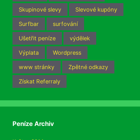
Skupinové slevy
Slevové kupóny
Surfbar
surfování
Ušetřit peníze
výdělek
Výplata
Wordpress
www stránky
Zpětné odkazy
Získat Referraly
Peníze Archiv