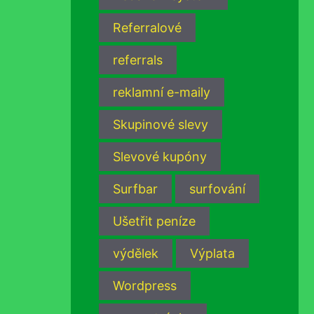
Referralové
referrals
reklamní e-maily
Skupinové slevy
Slevové kupóny
Surfbar
surfování
Ušetřit peníze
výdělek
Výplata
Wordpress