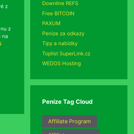
Downline REFS
ré z
Free BITCOIN
PAXUM
dnu z
Peníze za odkazy
e na
Tipy a nabídky
N
Toplist SuperLink.cz
WEDOS Hosting
Peníze Tag Cloud
Affiliate Program