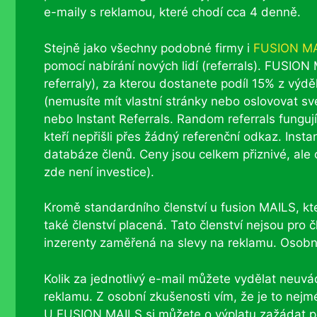
e-maily s reklamou, které chodí cca 4 denně.
Stejně jako všechny podobné firmy i
FUSION M
pomocí nabírání nových lidí (referrals). FUSION
referraly), za kterou dostanete podíl 15% z výdě
(nemusíte mít vlastní stránky nebo oslovovat 
nebo Instant Referrals. Random referrals fungují
kteří nepřišli přes žádný referenční odkaz. Insta
databáze členů. Ceny jsou celkem přiznivé, ale
zde není investice).
Kromě standardního členství u fusion MAILS, k
také členství placená. Tato členství nejsou pro č
inzerenty zaměřená na slevy na reklamu. Osobně
Kolik za jednotlivý e-mail můžete vydělat neuvád
reklamu. Z osobní zkušenosti vím, že je to nejmé
U FUSION MAILS si můžete o výplatu zažádat po