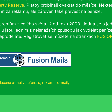
erty Reserve
. Platby probíhají dvakrát do měsíce. Někte
it za reklamu, ale zároveň také převést na peníze.
rentům z celého světa již od roku 2003. Jedná se o je
ailů jsou jedním z nejsnažších způsobů jak vydělat peníz
 neproděláte. Registrovat se můžete na stránkách
FUSIO
lacené e-maily
,
referrals
,
reklamní e-maily