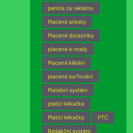
peníze za reklamu
Placené ankety
Placené dotazníky
placené e-maily
Placené klikání
placené surfování
Platební systém
platící klikačka
Platící klikačky
PTC
Redakční systém