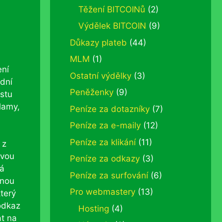
Těžení BITCOINů
(2)
Výdělek BITCOIN
(9)
Důkazy plateb
(44)
MLM
(1)
ení
Ostatní výdělky
(3)
odní
Peněženky
(9)
stu
lamy,
Peníze za dotazníky
(7)
Peníze za e-maily
(12)
Peníze za klikání
(11)
 z
ovou
Peníze za odkazy
(3)
má
Peníze za surfování
(6)
énou
Pro webmastery
(13)
terý
odkaz
Hosting
(4)
at na