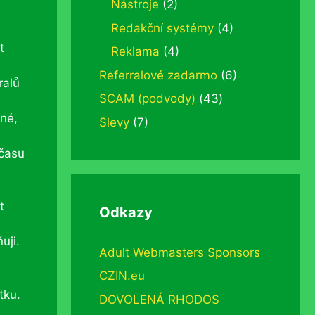
Nástroje
(2)
Redakční systémy
(4)
t
Reklama
(4)
Referralové zadarmo
(6)
ralů
SCAM (podvody)
(43)
ané,
Slevy
(7)
 času
t
Odkazy
uji.
Adult Webmasters Sponsors
CZIN.eu
tku.
DOVOLENÁ RHODOS