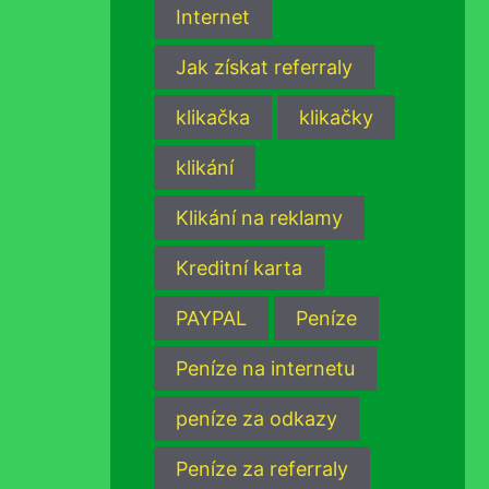
Internet
Jak získat referraly
klikačka
klikačky
klikání
Klikání na reklamy
Kreditní karta
PAYPAL
Peníze
Peníze na internetu
peníze za odkazy
Peníze za referraly