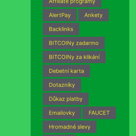
Affiliate programy
AlertPay
Ankety
Backlinks
BITCOINy zadarmo
BITCOINy za klikání
Debetní karta
Dotazníky
Důkaz platby
Emailovky
FAUCET
Hromadné slevy