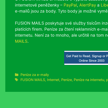
internetové peněženky –
PayPal
,
AlertPay
a
Lib
e-mailů jsou za body. Tyto body je možné vyměn
FUSION MAILS poskytuje své služby tisícům inze
platících firem. Peníze za čtení reklamních e-m
internetu. Není za to mnoho, ale určitě na tom
MAILS
.
Rubriky
Peníze za e-maily
Štítky
FUSION MAILS
,
Internet
,
Peníze
,
Peníze na internetu
,
p