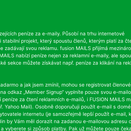
zejících peníze za e-maily. Působí na trhu internetové
stabilní projekt, který spoustu členů, kterým platí za čt
de zadávají svou reklamu. fusion MAILS přijímá mezinár
AILS nabízí peníze nejen za reklamní e-maily, ale spou
ské sekce můžete získávat např. peníze za klikání na rek
zadarmo a jak jsem zmínil, mohou se registrovat členové
utí na odkaz „Member Signup“ vyplníte pouze svou e-mail
ící peníze za čtení reklamních e-mailů, i FUSION MAILS 
ř. Yahoo Mail). Osobně doporučuji použít e-mail s dom
tovatele internetu (je samozřejmě lepší použít e-mail, k
din by Vám měl dorazit na zadanou e-mailovou adresu 
ě a vyberete si způsob platby. Pak už můžete pouze ček