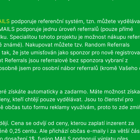
AILS
podporuje referenční systém, tzn. můžete vyděláva
 MAILS podporuje jednu úroveň referralů (pouze přímé
lku. Specialitou tohoto projektu je možnost nákupu refer
své známé). Nakupovat můžete tzv. Random Referrals
 tak, že jste umisťován jako sponzor pro nově registrov
nt Referrals jsou referralové bez sponzora vybraní z
 osobně jsem pro osobní nábor referralů (kromě Vašeho
teré získáte automaticky a zadarmo. Máte možnost získa
leny, kteří chtějí pouze vydělávat. Jsou to členství pro
 občas tuto formu reklamy využívám, proto to zde zmiň
ějí. Cena se odvíjí od ceny, kterou zaplatí inzerent za
ně 0,25 centu. Ale přichází občas e-maily i za větší čás
 dosažení 1$. fusion MAILS podporují výplatu přes