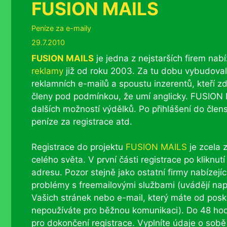
FUSION MAILS
Rubriky
Peníze za e-maily
29.7.2010
FUSION MAILS
je jedna z nejstarších firem nabí
reklamy
již od roku 2003. Za tu dobu vybudovali 
reklamních e-mailů a spoustu inzerentů, kteří z
členy pod podmínkou, že umí anglicky. FUSION M
dalších možností výdělků. Po přihlášení do člen
peníze za registrace atd.
Registrace do projektu
FUSION MAILS
je zcela 
celého světa. V první části registrace po klikn
adresu. Pozor stejně jako ostatní firmy nabízej
problémy s freemailovými službami (uvádějí nap
Vašich stránek nebo e-mail, který máte od posky
nepoužíváte pro běžnou komunikaci). Do 48 ho
pro dokončení registrace. Vyplníte údaje o sob