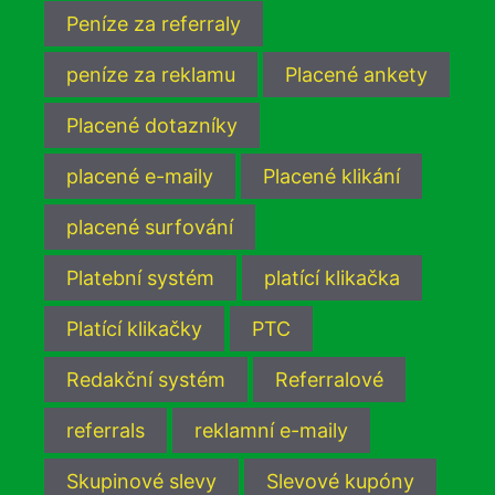
Peníze za referraly
peníze za reklamu
Placené ankety
Placené dotazníky
placené e-maily
Placené klikání
placené surfování
Platební systém
platící klikačka
Platící klikačky
PTC
Redakční systém
Referralové
referrals
reklamní e-maily
Skupinové slevy
Slevové kupóny