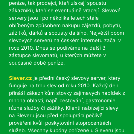
peníze, tak prodejci, kteří získají spoustu
zákazníků, kteří se eventuálně vracejí. Slevové
servery jsou i po několika letech stále
oblíbeným způsobem nákupu zájezdů, pobytů,
zážitků, dárků a spousty dalšího. Největší boom
slevových serverů na českém internetu začal v
roce 2010. Dnes se podíváme na další 3
zástupce slevomatů, u kterých můžete v
současné době peníze.
Slever.cz
je přední český slevový server, který
funguje na trhu slev od roku 2010. Každý den
přináší zákazníkům stovky zajímavých nabídek z
mnoha oblastí, např. cestování, gastronomie,
různé služby či zážitky. Klienti nabízející slevy
na Sleveru jsou před spoluprácí pečlivě
prověřeni kvůli poskytování stoprocentních
služeb. Všechny kupóny pořízené u Sleveru jsou