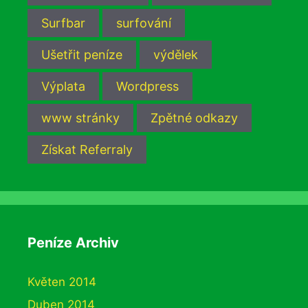
Surfbar
surfování
Ušetřit peníze
výdělek
Výplata
Wordpress
www stránky
Zpětné odkazy
Získat Referraly
Peníze Archiv
Květen 2014
Duben 2014