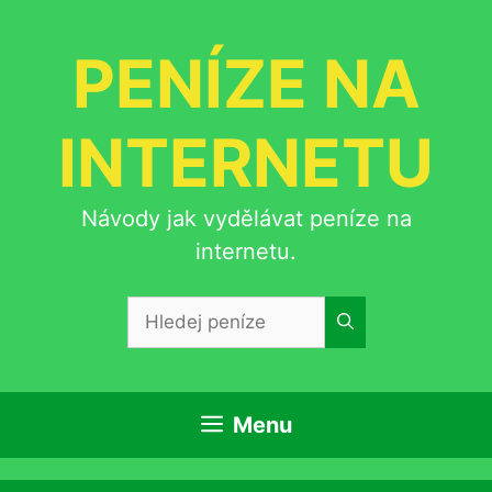
Přeskočit
na
PENÍZE NA
obsah
INTERNETU
Návody jak vydělávat peníze na
internetu.
Hledat:
Menu