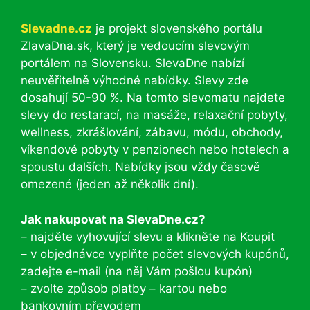
Slevadne.cz
je projekt slovenského portálu
ZlavaDna.sk, který je vedoucím slevovým
portálem na Slovensku. SlevaDne nabízí
neuvěřitelně výhodné nabídky. Slevy zde
dosahují 50-90 %. Na tomto slevomatu najdete
slevy do restarací, na masáže, relaxační pobyty,
wellness, zkrášlování, zábavu, módu, obchody,
víkendové pobyty v penzionech nebo hotelech a
spoustu dalších. Nabídky jsou vždy časově
omezené (jeden až několik dní).
Jak nakupovat na SlevaDne.cz?
– najděte vyhovující slevu a klikněte na Koupit
– v objednávce vyplňte počet slevových kupónů,
zadejte e-mail (na něj Vám pošlou kupón)
– zvolte způsob platby – kartou nebo
bankovním převodem