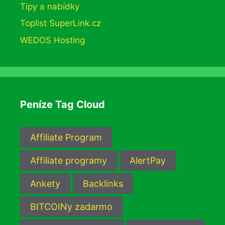
Tipy a nabídky
Toplist SuperLink.cz
WEDOS Hosting
Peníze Tag Cloud
Affiliate Program
Affiliate programy
AlertPay
Ankety
Backlinks
BITCOINy zadarmo