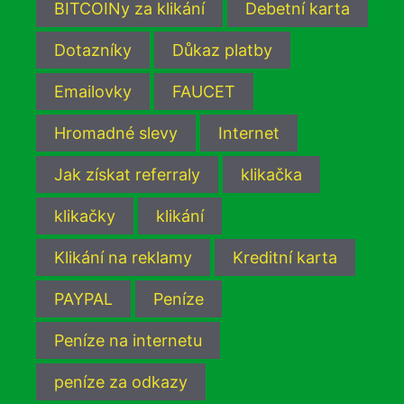
BITCOINy za klikání
Debetní karta
Dotazníky
Důkaz platby
Emailovky
FAUCET
Hromadné slevy
Internet
Jak získat referraly
klikačka
klikačky
klikání
Klikání na reklamy
Kreditní karta
PAYPAL
Peníze
Peníze na internetu
peníze za odkazy