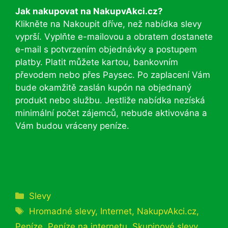
Jak nakupovat na NakupvAkci.cz?
Klikněte na Nakoupit dříve, než nabídka slevy
vyprší. Vyplňte e-mailovou a obratem dostanete
e-mail s potvrzením objednávky a postupem
platby. Platit můžete kartou, bankovním
převodem nebo přes Paysec. Po zaplacení Vám
bude okamžitě zaslán kupón na objednaný
produkt nebo službu. Jestliže nabídka nezíská
minimální počet zájemců, nebude aktivována a
Vám budou vráceny peníze.
Rubriky
Slevy
Štítky
Hromadné slevy
,
Internet
,
NakupvAkci.cz
,
Peníze
,
Peníze na internetu
,
Skupinové slevy
,