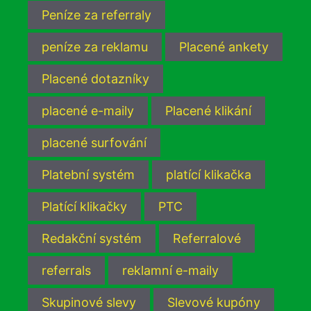
Peníze za referraly
peníze za reklamu
Placené ankety
Placené dotazníky
placené e-maily
Placené klikání
placené surfování
Platební systém
platící klikačka
Platící klikačky
PTC
Redakční systém
Referralové
referrals
reklamní e-maily
Skupinové slevy
Slevové kupóny