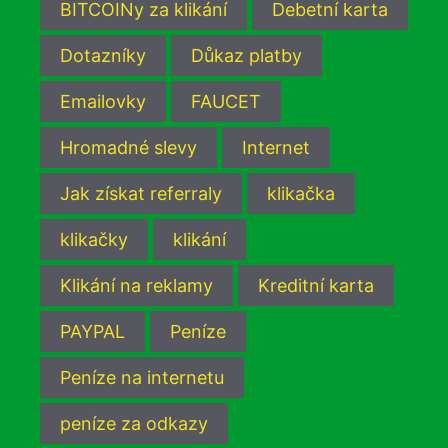
BITCOINy za klikání
Debetní karta
Dotazníky
Důkaz platby
Emailovky
FAUCET
Hromadné slevy
Internet
Jak získat referraly
klikačka
klikačky
klikání
Klikání na reklamy
Kreditní karta
PAYPAL
Peníze
Peníze na internetu
peníze za odkazy