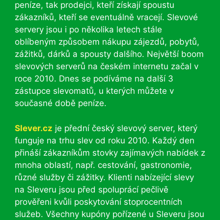
peníze, tak prodejci, kteří získají spoustu
zákazníků, kteří se eventuálně vracejí. Slevové
servery jsou i po několika letech stále
oblíbeným způsobem nákupu zájezdů, pobytů,
zážitků, dárků a spousty dalšího. Největší boom
slevových serverů na českém internetu začal v
roce 2010. Dnes se podíváme na další 3
zástupce slevomatů, u kterých můžete v
současné době peníze.
Slever.cz
je přední český slevový server, který
funguje na trhu slev od roku 2010. Každý den
přináší zákazníkům stovky zajímavých nabídek z
mnoha oblastí, např. cestování, gastronomie,
různé služby či zážitky. Klienti nabízející slevy
na Sleveru jsou před spoluprácí pečlivě
prověřeni kvůli poskytování stoprocentních
služeb. Všechny kupóny pořízené u Sleveru jsou