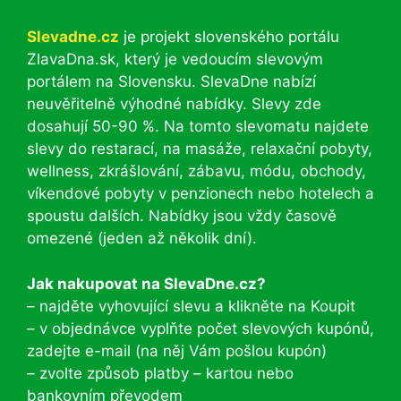
Slevadne.cz
je projekt slovenského portálu
ZlavaDna.sk, který je vedoucím slevovým
portálem na Slovensku. SlevaDne nabízí
neuvěřitelně výhodné nabídky. Slevy zde
dosahují 50-90 %. Na tomto slevomatu najdete
slevy do restarací, na masáže, relaxační pobyty,
wellness, zkrášlování, zábavu, módu, obchody,
víkendové pobyty v penzionech nebo hotelech a
spoustu dalších. Nabídky jsou vždy časově
omezené (jeden až několik dní).
Jak nakupovat na SlevaDne.cz?
– najděte vyhovující slevu a klikněte na Koupit
– v objednávce vyplňte počet slevových kupónů,
zadejte e-mail (na něj Vám pošlou kupón)
– zvolte způsob platby – kartou nebo
bankovním převodem