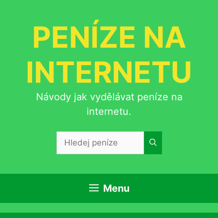
Přeskočit
na
PENÍZE NA
obsah
INTERNETU
Návody jak vydělávat peníze na
internetu.
Hledat:
Menu