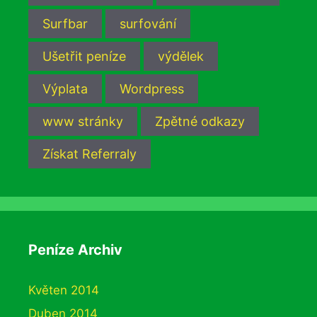
Surfbar
surfování
Ušetřit peníze
výdělek
Výplata
Wordpress
www stránky
Zpětné odkazy
Získat Referraly
Peníze Archiv
Květen 2014
Duben 2014