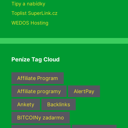
Tipy a nabídky
Toplist SuperLink.cz
WEDOS Hosting
Peníze Tag Cloud
Affiliate Program
Affiliate programy
AlertPay
Ankety
Backlinks
BITCOINy zadarmo