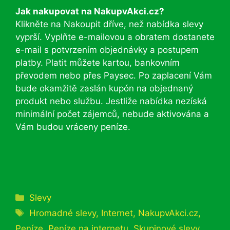
Jak nakupovat na NakupvAkci.cz?
Klikněte na Nakoupit dříve, než nabídka slevy
vyprší. Vyplňte e-mailovou a obratem dostanete
e-mail s potvrzením objednávky a postupem
platby. Platit můžete kartou, bankovním
převodem nebo přes Paysec. Po zaplacení Vám
bude okamžitě zaslán kupón na objednaný
produkt nebo službu. Jestliže nabídka nezíská
minimální počet zájemců, nebude aktivována a
Vám budou vráceny peníze.
Rubriky
Slevy
Štítky
Hromadné slevy
,
Internet
,
NakupvAkci.cz
,
Peníze
,
Peníze na internetu
,
Skupinové slevy
,