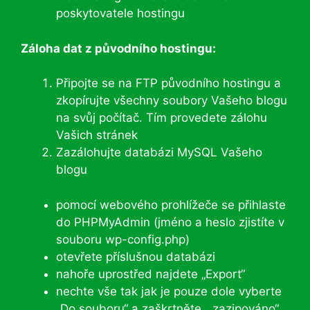
poskytovatele hostingu
Záloha dat z původního hostingu:
Připojte se na FTP původního hostingu a
zkopírujte všechny soubory Vašeho blogu
na svůj počítač. Tím provedete zálohu
Vašich stránek
Zazálohujte databázi MySQL Vašeho
blogu
pomocí webového prohlížeče se přihlaste
do PHPMyAdmin (jméno a heslo zjistíte v
souboru wp-config.php)
otevřete příslušnou databázi
nahoře uprostřed najdete „Export“
nechte vše tak jak je pouze dole vyberte
„Do souboru“ a zaškrtněte „zazipováno“