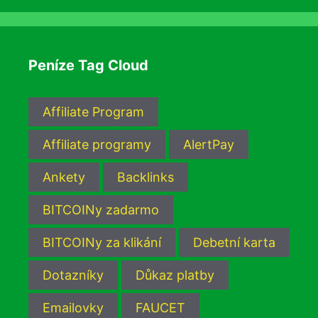
Peníze Tag Cloud
Affiliate Program
Affiliate programy
AlertPay
Ankety
Backlinks
BITCOINy zadarmo
BITCOINy za klikání
Debetní karta
Dotazníky
Důkaz platby
Emailovky
FAUCET