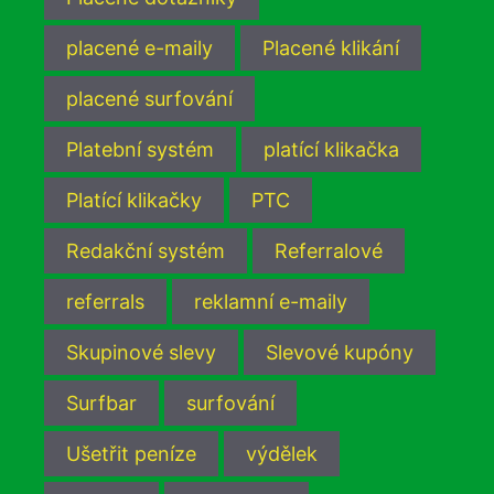
placené e-maily
Placené klikání
placené surfování
Platební systém
platící klikačka
Platící klikačky
PTC
Redakční systém
Referralové
referrals
reklamní e-maily
Skupinové slevy
Slevové kupóny
Surfbar
surfování
Ušetřit peníze
výdělek