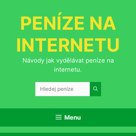
Přeskočit
na
PENÍZE NA
obsah
INTERNETU
Návody jak vydělávat peníze na
internetu.
Hledat:
Menu