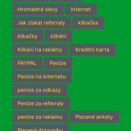
Hromadné slevy
Internet
Jak získat referraly
klikačka
klikačky
klikání
Klikání na reklamy
Kreditní karta
PAYPAL
Peníze
Peníze na internetu
peníze za odkazy
Peníze za referraly
peníze za reklamu
Placené ankety
Placené dotazníky