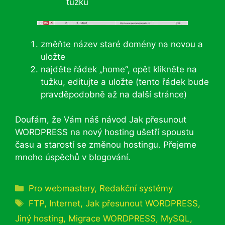
tužku
změňte název staré domény na novou a
uložte
najděte řádek „home“, opět klikněte na
tužku, editujte a uložte (tento řádek bude
pravděpodobně až na další stránce)
Doufám, že Vám náš návod Jak přesunout
WORDPRESS na nový hosting ušetří spoustu
času a starostí se změnou hostingu. Přejeme
mnoho úspěchů v blogování.
Rubriky
Pro webmastery
,
Redakční systémy
Štítky
FTP
,
Internet
,
Jak přesunout WORDPRESS
,
Jiný hosting
,
Migrace WORDPRESS
,
MySQL
,