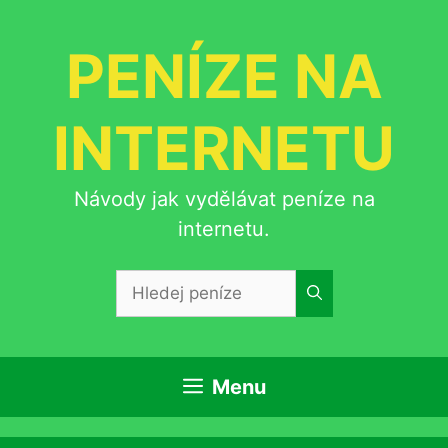
Přeskočit
na
PENÍZE NA
obsah
INTERNETU
Návody jak vydělávat peníze na
internetu.
Hledat:
Menu