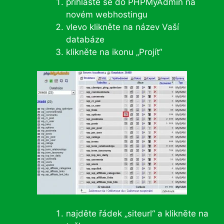
přihlaste se do PHPMyAdmin na
novém webhostingu
vlevo klikněte na název Vaší
databáze
klikněte na ikonu „Projít“
najděte řádek „siteurl“ a klikněte na