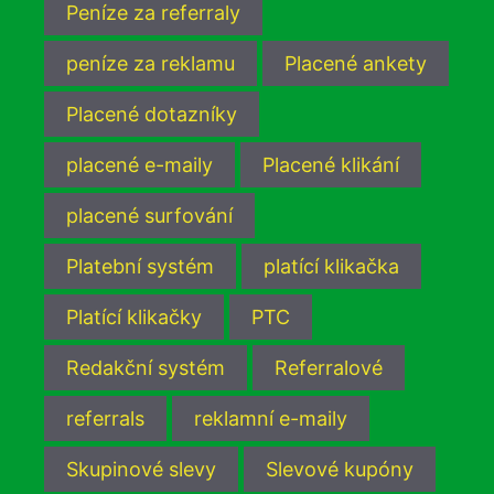
Peníze za referraly
peníze za reklamu
Placené ankety
Placené dotazníky
placené e-maily
Placené klikání
placené surfování
Platební systém
platící klikačka
Platící klikačky
PTC
Redakční systém
Referralové
referrals
reklamní e-maily
Skupinové slevy
Slevové kupóny