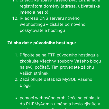
přístup ke spávě Vašeho DNS záznamu u
registrátora domény (adresa, uživatelské
jméno a heslo)
IP adresu DNS serveru nového
webhostingu – získáte od nového
poskytovatele hostingu
Záloha dat z původního hostingu:
Připojte se na FTP původního hostingu a
zkopírujte všechny soubory Vašeho blogu
na svůj počítač. Tím provedete zálohu
Vašich stránek
Zazálohujte databázi MySQL Vašeho
blogu
pomocí webového prohlížeče se přihlaste
do PHPMyAdmin (jméno a heslo zjistíte v