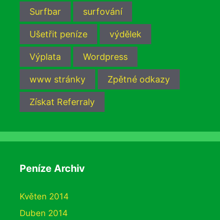
Surfbar
surfování
Ušetřit peníze
výdělek
Výplata
Wordpress
www stránky
Zpětné odkazy
Získat Referraly
Peníze Archiv
Květen 2014
Duben 2014