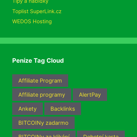
Tipy a nabídky
Toplist SuperLink.cz
WEDOS Hosting
Peníze Tag Cloud
Affiliate Program
Affiliate programy
AlertPay
Ankety
Backlinks
BITCOINy zadarmo
BITCOINy za klikání
Debetní karta