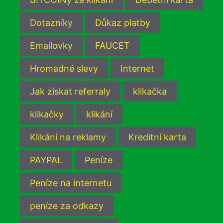
Dotazníky
Důkaz platby
Emailovky
FAUCET
Hromadné slevy
Internet
Jak získat referraly
klikačka
klikačky
klikání
Klikání na reklamy
Kreditní karta
PAYPAL
Peníze
Peníze na internetu
peníze za odkazy