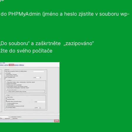
 do PHPMyAdmin (jméno a heslo zjistíte v souboru wp-
 „Do souboru“ a zaškrtněte „zazipováno“
ožte do svého počítače