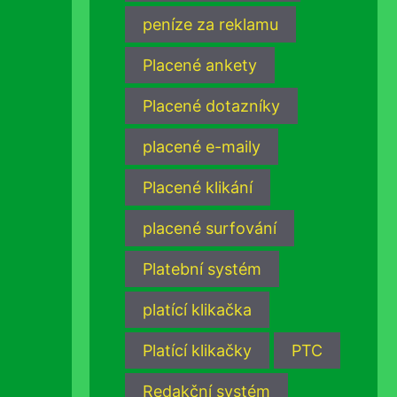
peníze za reklamu
Placené ankety
Placené dotazníky
placené e-maily
Placené klikání
placené surfování
Platební systém
platící klikačka
Platící klikačky
PTC
Redakční systém