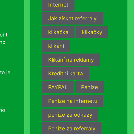
Internet
Jak získat referraly
klikačka
klikačky
ořit
php
klikání
Klikání na reklamy
to je
Kreditní karta
PAYPAL
Peníze
Peníze na internetu
éno
peníze za odkazy
Peníze za referraly