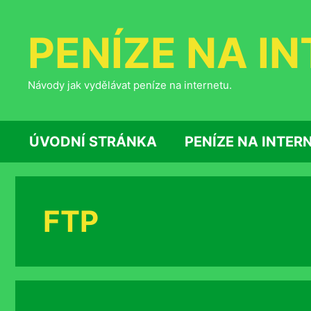
Přeskočit
na
PENÍZE NA I
obsah
Návody jak vydělávat peníze na internetu.
ÚVODNÍ STRÁNKA
PENÍZE NA INTER
FTP