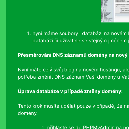
nyní máme soubory i databázi na novém ho
databázi či uživatele se stejným jménem
Přesměrování DNS záznamů domény na nový 
Nyní máte celý svůj blog na novém hostingu, ale
potřeba změnit DNS záznam Vaší domény u Vašeh
Úprava databáze v případě změny domény:
Tento krok musíte udělat pouze v případě, že n
domény.
přihlaste se do PHPMyAdmin na n