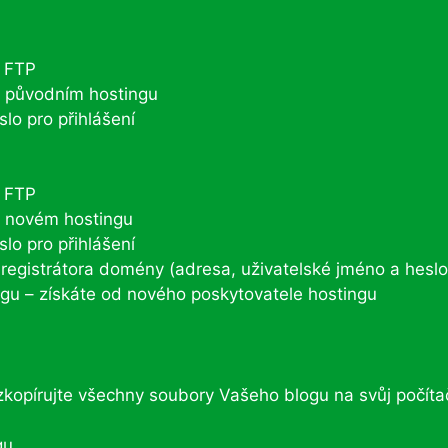
k FTP
 původním hostingu
lo pro přihlášení
k FTP
a novém hostingu
lo pro přihlášení
egistrátora domény (adresa, uživatelské jméno a heslo
u – získáte od nového poskytovatele hostingu
zkopírujte všechny soubory Vašeho blogu na svůj počíta
gu