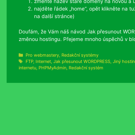
změňte název staré domény na novou a u
najděte řádek „home“, opět klikněte na t
na další stránce)
Doufám, že Vám náš návod Jak přesunout WORDP
změnou hostingu. Přejeme mnoho úspěchů v bl
Rubriky
Pro webmastery
,
Redakční systémy
Štítky
FTP
,
Internet
,
Jak přesunout WORDPRESS
,
Jiný hosti
internetu
,
PHPMyAdmin
,
Redakční systém