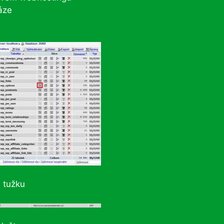
áze
a tužku