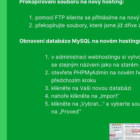
Překopírování souborů na nový hosting:
pomocí FTP klienta se přihlásíme na nový
překopírujte soubory, které jsme již dříve
Obnovení databáze MySQL na novém hosting
v administraci webhostingu si vyt
se stejným názvem jako na starém
otevřete PHPMyAdmin na novém host
předchozím kroku
klikněte na Vaši novou databázi
nahoře klikněte na „Import“
klikněte na „Vybrat…“ a vyberte soub
na „Proveď“