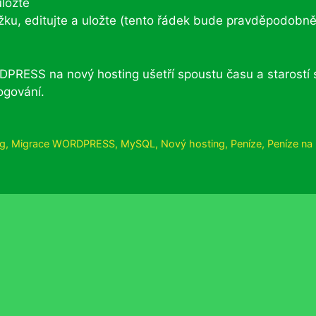
ložte
užku, editujte a uložte (tento řádek bude pravděpodobn
RESS na nový hosting ušetří spoustu času a starostí 
ogování.
ng
,
Migrace WORDPRESS
,
MySQL
,
Nový hosting
,
Peníze
,
Peníze na