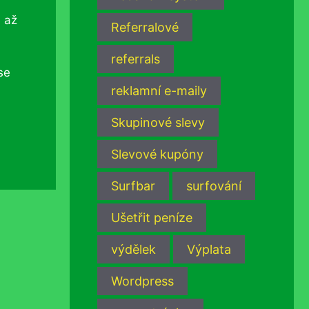
ě až
Referralové
referrals
se
reklamní e-maily
Skupinové slevy
Slevové kupóny
Surfbar
surfování
Ušetřit peníze
výdělek
Výplata
Wordpress