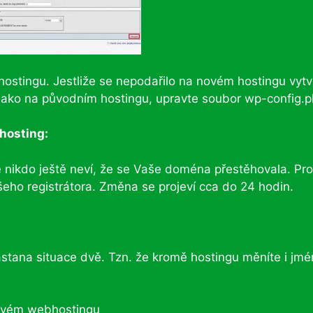
stingu. Jestliže se nepodařilo na novém hostingu vytv
 jako na původním hostingu, upravte soubor wp-config.
hosting:
 nikdo ještě neví, že se Vaše doména přestěhovala. Pro
o registrátora. Změna se projeví cca do 24 hodin.
astana situace dvě. Tzn. že kromě hostingu měníte i jm
ovém webhostingu