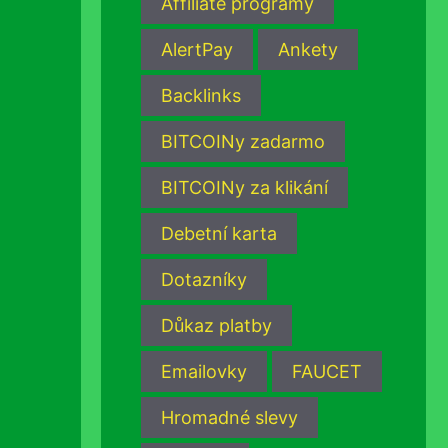
Affiliate programy
AlertPay
Ankety
Backlinks
BITCOINy zadarmo
BITCOINy za klikání
Debetní karta
Dotazníky
Důkaz platby
Emailovky
FAUCET
Hromadné slevy