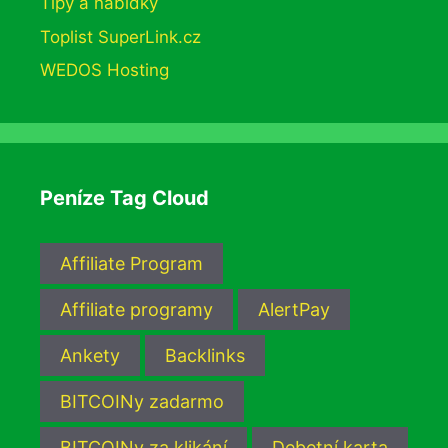
Tipy a nabídky
Toplist SuperLink.cz
WEDOS Hosting
Peníze Tag Cloud
Affiliate Program
Affiliate programy
AlertPay
Ankety
Backlinks
BITCOINy zadarmo
BITCOINy za klikání
Debetní karta