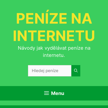
Přeskočit
na
PENÍZE NA
obsah
INTERNETU
Návody jak vydělávat peníze na
internetu.
Hledat:
Menu