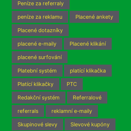
Peníze za referraly
peníze za reklamu
Placené ankety
Placené dotazníky
placené e-maily
Placené klikání
placené surfování
Platební systém
platící klikačka
Platící klikačky
PTC
Redakční systém
Referralové
referrals
reklamní e-maily
Skupinové slevy
Slevové kupóny