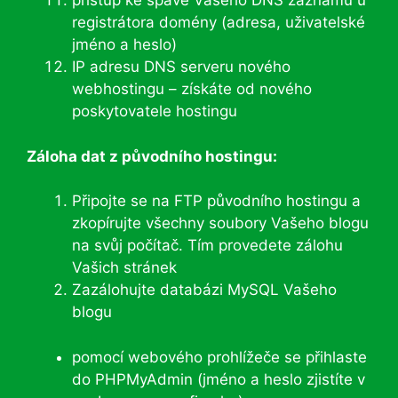
přístup ke spávě Vašeho DNS záznamu u
registrátora domény (adresa, uživatelské
jméno a heslo)
IP adresu DNS serveru nového
webhostingu – získáte od nového
poskytovatele hostingu
Záloha dat z původního hostingu:
Připojte se na FTP původního hostingu a
zkopírujte všechny soubory Vašeho blogu
na svůj počítač. Tím provedete zálohu
Vašich stránek
Zazálohujte databázi MySQL Vašeho
blogu
pomocí webového prohlížeče se přihlaste
do PHPMyAdmin (jméno a heslo zjistíte v