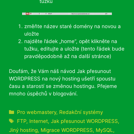
tužku
změňte název staré domény na novou a
uložte
najděte řádek „home“, opět klikněte na
tužku, editujte a uložte (tento řádek bude
pravděpodobně až na další stránce)
Doufám, že Vám náš návod Jak přesunout
WORDPRESS na nový hosting ušetří spoustu
času a starostí se změnou hostingu. Přejeme
mnoho úspěchů v blogování.
Rubriky
Pro webmastery
,
Redakční systémy
Štítky
FTP
,
Internet
,
Jak přesunout WORDPRESS
,
Jiný hosting
,
Migrace WORDPRESS
,
MySQL
,