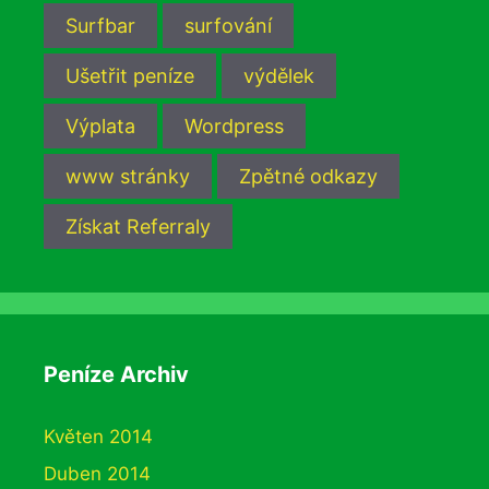
Surfbar
surfování
Ušetřit peníze
výdělek
Výplata
Wordpress
www stránky
Zpětné odkazy
Získat Referraly
Peníze Archiv
Květen 2014
Duben 2014