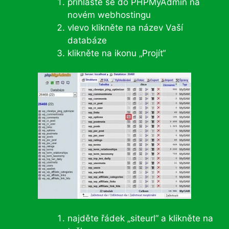
přihlaste se do PHPMyAdmin na
novém webhostingu
vlevo klikněte na název Vaší
databáze
klikněte na ikonu „Projít“
najděte řádek „siteurl“ a klikněte na