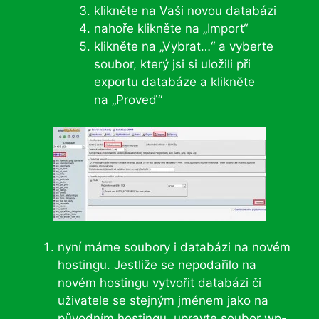
klikněte na Vaši novou databázi
nahoře klikněte na „Import“
klikněte na „Vybrat…“ a vyberte
soubor, který jsi si uložili při
exportu databáze a klikněte
na „Proveď“
nyní máme soubory i databázi na novém
hostingu. Jestliže se nepodařilo na
novém hostingu vytvořit databázi či
uživatele se stejným jménem jako na
původním hostingu, upravte soubor wp-