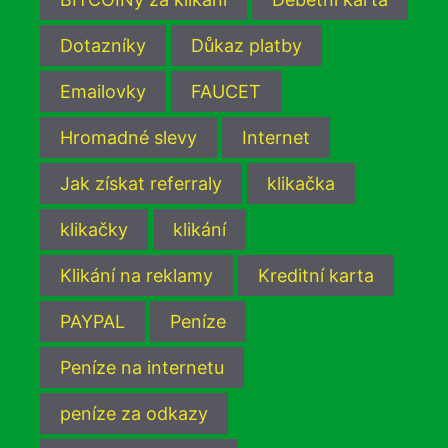
Dotazníky
Důkaz platby
Emailovky
FAUCET
Hromadné slevy
Internet
Jak získat referraly
klikačka
klikačky
klikání
Klikání na reklamy
Kreditní karta
PAYPAL
Peníze
Peníze na internetu
peníze za odkazy