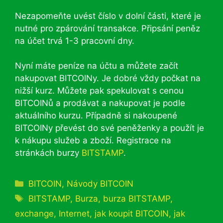
Nezapomeňte uvést číslo v dolní části, které je
nutné pro zpárování transakce. Připsání peněz
na účet trvá 1-3 pracovní dny.
Nyní máte peníze na účtu a můžete začít
nakupovat BITCOINy. Je dobré vždy počkat na
nižší kurz. Můžete pak spekulovat s cenou
BITCOINů a prodávat a nakupovat je podle
aktuálního kurzu. Případně si nakoupené
BITCOINy převést do své peněženky a použít je
k nákupu služeb a zboží. Registrace na
stránkách burzy
BITSTAMP
.
Rubriky
BITCOIN
,
Návody BITCOIN
Štítky
BITSTAMP
,
Burza
,
burza BITSTAMP
,
exchange
,
Internet
,
jak koupit BITCOIN
,
jak