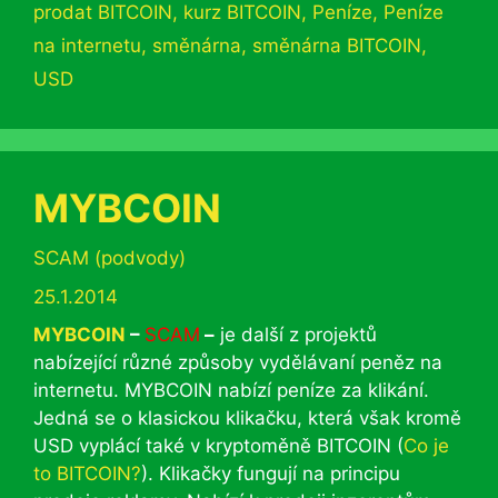
prodat BITCOIN
,
kurz BITCOIN
,
Peníze
,
Peníze
na internetu
,
směnárna
,
směnárna BITCOIN
,
USD
MYBCOIN
Rubriky
SCAM (podvody)
25.1.2014
MYBCOIN
–
SCAM
–
je další z projektů
nabízející různé způsoby vydělávaní peněz na
internetu. MYBCOIN nabízí peníze za klikání.
Jedná se o klasickou klikačku, která však kromě
USD vyplácí také v kryptoměně BITCOIN (
Co je
to BITCOIN?
). Klikačky fungují na principu