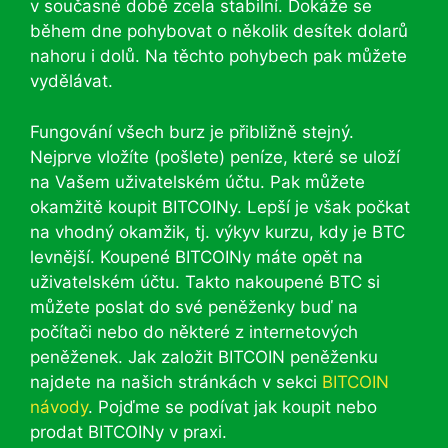
v současné době zcela stabilní. Dokáže se
během dne pohybovat o několik desítek dolarů
nahoru i dolů. Na těchto pohybech pak můžete
vydělávat.
Fungování všech burz je přibližně stejný.
Nejprve vložíte (pošlete) peníze, které se uloží
na Vašem uživatelském účtu. Pak můžete
okamžitě koupit BITCOINy. Lepší je však počkat
na vhodný okamžik, tj. výkyv kurzu, kdy je BTC
levnější. Koupené BITCOINy máte opět na
uživatelském účtu. Takto nakoupené BTC si
můžete poslat do své peněženky buď na
počítači nebo do některé z internetových
peněženek. Jak založit BITCOIN peněženku
najdete na našich stránkách v sekci
BITCOIN
návody
. Pojďme se podívat jak koupit nebo
prodat BITCOINy v praxi.