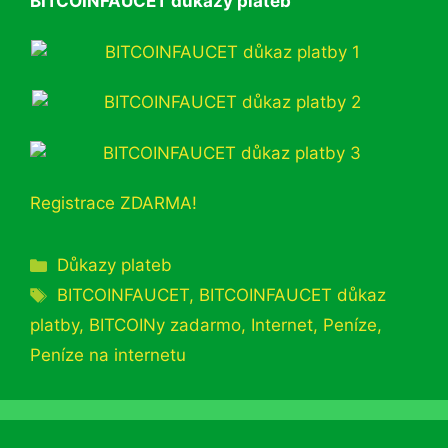
BITCOINFAUCET důkazy plateb
Registrace ZDARMA!
Rubriky
Důkazy plateb
Štítky
BITCOINFAUCET
,
BITCOINFAUCET důkaz
platby
,
BITCOINy zadarmo
,
Internet
,
Peníze
,
Peníze na internetu