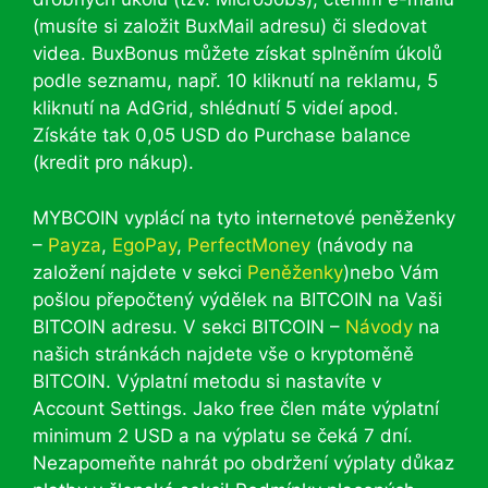
(musíte si založit BuxMail adresu) či sledovat
videa. BuxBonus můžete získat splněním úkolů
podle seznamu, např. 10 kliknutí na reklamu, 5
kliknutí na AdGrid, shlédnutí 5 videí apod.
Získáte tak 0,05 USD do Purchase balance
(kredit pro nákup).
MYBCOIN vyplácí na tyto internetové peněženky
–
Payza
,
EgoPay
,
PerfectMoney
(návody na
založení najdete v sekci
Peněženky
)nebo Vám
pošlou přepočtený výdělek na BITCOIN na Vaši
BITCOIN adresu. V sekci BITCOIN –
Návody
na
našich stránkách najdete vše o kryptoměně
BITCOIN. Výplatní metodu si nastavíte v
Account Settings. Jako free člen máte výplatní
minimum 2 USD a na výplatu se čeká 7 dní.
Nezapomeňte nahrát po obdržení výplaty důkaz