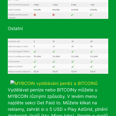
Ostatní
Vydělávat peníze nebo BITCOINy můžete u
MYBCOIN různými způsoby. V levém menu
najděte sekci Get Paid to. Můžete klikat na
reklamy, zahrát si o 5 USD v Play AdGrid, plnění
drobných úkolů (tzv. MicroJobs), čtením e-mailů