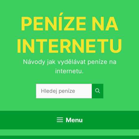
Přeskočit
na
PENÍZE NA
obsah
INTERNETU
Návody jak vydělávat peníze na
internetu.
Hledat:
Menu