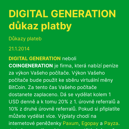
DIGITAL GENERATION
důkaz platby
Rubriky
Důkazy plateb
21.1.2014
DIGITAL GENERATION
neboli
COINGENERATION
je firma, která nabízí peníze
za výkon Vašeho počítače. Výkon Vašeho
počítače bude použit ke sběru virtuální měny
BitCoin. Za tento čas Vašeho počítače
dostanete zaplaceno. Dá se vydělat kolem 1
USD denně a k tomu 20% z 1. úrovně referralů a
10% z druhé úrovně referralů. Pokud si připlatíte
můžete vydělat více. Výplaty chodí na
internetové peněženky
Paxum
,
Egopay
a
Payza
.