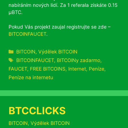
nabíráním nových lidí. Za 1 referala získáte 0.15
μBTC.
Pokud Vás projekt zaujal registrujte se zde –
BITCOINFAUCET
.
Rubriky
BITCOIN
,
Výdělek BITCOIN
Štítky
BITCOINFAUCET
,
BITCOINy zadarmo
,
FAUCET
,
FREE BITCOINS
,
Internet
,
Peníze
,
Peníze na internetu
BTCCLICKS
Rubriky
BITCOIN
,
Výdělek BITCOIN