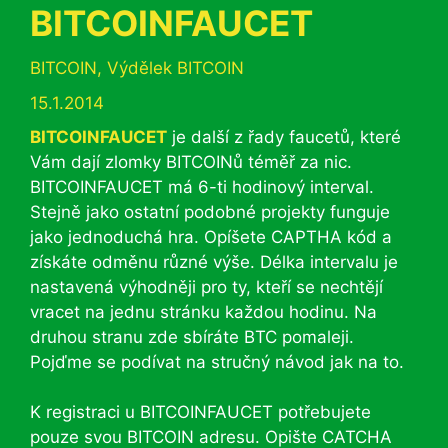
BITCOINFAUCET
Rubriky
BITCOIN
,
Výdělek BITCOIN
15.1.2014
BITCOINFAUCET
je další z řady faucetů, které
Vám dají zlomky BITCOINů téměř za nic.
BITCOINFAUCET má 6-ti hodinový interval.
Stejně jako ostatní podobné projekty funguje
jako jednoduchá hra. Opíšete CAPTHA kód a
získáte odměnu různé výše. Délka intervalu je
nastavená výhodněji pro ty, kteří se nechtějí
vracet na jednu stránku každou hodinu. Na
druhou stranu zde sbíráte BTC pomaleji.
Pojďme se podívat na stručný návod jak na to.
K registraci u BITCOINFAUCET potřebujete
pouze svou BITCOIN adresu. Opište CATCHA