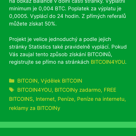
na odkaz Balance v dolní části stránky. Výplatní
minimum je 0,004 BTC. Poplatek za výplatu je
0,0005. Vyplácí do 24 hodin. Z přímých referalů
můžete získat 50%.
Projekt je velice jednoduchý a podle jejich
stránky Statistics také pravidelně vyplácí. Pokud
Vás zaujal tento způsob získání BITCOINů,
registrujte se přímo na stránkách
BITCOIN4YOU
.
Rubriky
BITCOIN
,
Výdělek BITCOIN
Štítky
BITCOIN4YOU
,
BITCOINy zadarmo
,
FREE
BITCOINS
,
Internet
,
Peníze
,
Peníze na internetu
,
reklamy za BITCOINy