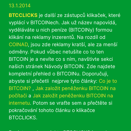
13.1.2014
BTCCLICKS
je další ze zástupců klikaček, které
vyplácí v BITCOINech. Jak už název napovídá,
vyděláváte u nich peníze (BITCOINy) formou
klikání na reklamy inzerentů. Na rozdíl od
COINAD
, jsou zde reklamy kratší, ale za menší
odměny. Pokud vůbec netušíte co to ten
BITCOIN je a nevíte co s ním, navštivte sekci
našich stránek Návody BITCOIN. Zde najdete
kompletní přehled o BITCOINu. Doporučuji,
abyste si přečetli nejprve tyto články:
Co je to
BITCOIN?
,
Jak založit peněženku BITCOIN na
počítači
a
Jak založit peněženku BITCOIN na
internetu
. Potom se vraťte sem a přečtěte si
pokračování tohoto článku o klikačce
BTCCLICKS.