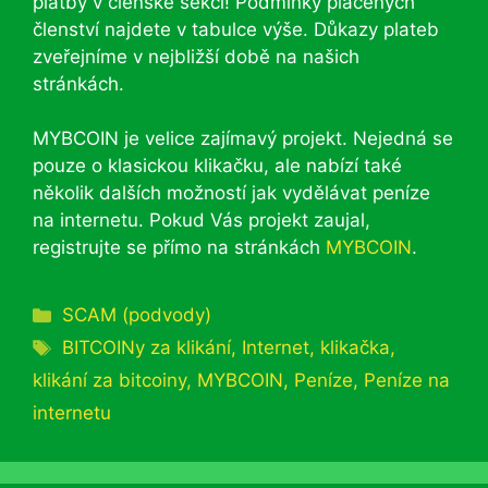
platby v členské sekci! Podmínky placených
členství najdete v tabulce výše. Důkazy plateb
zveřejníme v nejbližší době na našich
stránkách.
MYBCOIN je velice zajímavý projekt. Nejedná se
pouze o klasickou klikačku, ale nabízí také
několik dalších možností jak vydělávat peníze
na internetu. Pokud Vás projekt zaujal,
registrujte se přímo na stránkách
MYBCOIN
.
Rubriky
SCAM (podvody)
Štítky
BITCOINy za klikání
,
Internet
,
klikačka
,
klikání za bitcoiny
,
MYBCOIN
,
Peníze
,
Peníze na
internetu