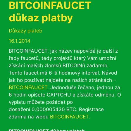
BITCOINFAUCET
důkaz platby
Rubriky
Důkazy plateb
16.1.2014
BITCOINFAUCET, jak název napovídá je další z
řady faucetů, tedy projektů který Vám umožní
získání malých zlomků BITCOINů zadarmo.
Tento faucet má 6-ti hodinový interval. Návod
jak ho používat najdete na našich stránkách –
BITCOINFAUCET
. Jednoduše řečeno, jednou za
6 hodin opíšete CAPTCHU a získáte odměnu. O
výplatu můžete požádat po
dosažení 0.000005430 BTC. Registrace
zdarma na webu
BITCOINFAUCET
.